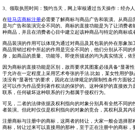
3、领取执照时间：预约当天，网上审核通过当天操作：经办
在
驻马店商标注册
必需要了解商标与商品广告和装潢。从商品
是与广告和装演完全不同的。商标的直接功能是为了让消费者
种商品，并且在消费者心目中建立起该种商品与特定的商标或
商品装演的作用可以体现为通过对商品及其包装的外在形象加
商品营销过程中所起的作用是完全不同的，他们分别从不同的
身，如商品的质量、功能等。即使所描述的均为真实情况，依
因为商标的直接功能是区别，故而要求其图案必须具备“显著
于允许在一定程度上采用艺术夸张的手法.比如，某女性用护肤
淡没有“显著性”的要求，因此在法律规定的限制性条件方面
还可以作为作品受到著作权法的保护的。这种保护的直接效力
联系，任何破坏这种联系的行为都属于侵权行为。
可见，二者的法律依据及权利指向的对象分别具有全然不同的
者装演。但此时仅仅是权利指向的对象的竞合，其权利及其内
注册商标与注册中的商标，这两者的转让，大家一般会选择那
商标，转让过来可以直接用的那种，至于正在注册中的商标，