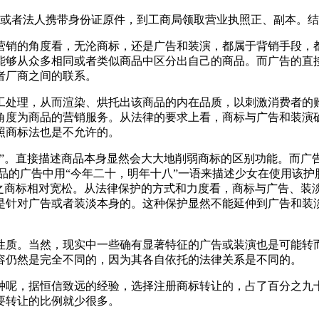
人或者法人携带身份证原件，到工商局领取营业执照正、副本。
营销的角度看，无沦商标，还是广告和装演，都属于背销手段，
能够从众多相同或者类似商品中区分出自己的商品。而广告的直
者厂商之间的联系。
工处理，从而渲染、烘托出该商品的内在品质，以刺激消费者的
角度为商品的营销服务。从法律的要求上看，商标与广告和装演
照商标法也是不允许的。
性”。直接描述商品本身显然会大大地削弱商标的区别功能。而广
品的广告中用“今年二十，明年十八”一语来描述少女在使用该
较之商标相对宽松。从法律保护的方式和力度看，商标与广告、装
是针对广告或者装淡本身的。这种保护显然不能延仲到广告和装
性质。当然，现实中一些确有显著特征的广告或装演也是可能转而
容仍然是完全不同的，因为其各自依托的法律关系是不同的。
种呢，据恒信致远的经验，选择注册商标转让的，占了百分之九
要转让的比例就少很多。