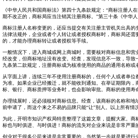
《中华人民共和国商标法》第四十九条款规定：“商标注册人
期不改正的，商标局应当注销其注册商标。”第三十条《中华
商标注册人名称变更的，还应当提交有关注册主管机关出具的
法律法规外，企业或者个人转让或者授权商标时，商标局还需
的，才能办理商标转让或者授权等手续。
一般情况下，进入商城或网上商城时，需要核对商标信息和营
经改变，但商标地址没有改变。经查，发现信息不一致，导致一
九条第二款规定，注册商标成为核准使用的商品的通用名称或
从字面上讲，连续三年不使用注册商标的，任何个人或者单位
为准。如果企业已经搬迁，就不能收到通知。在举证期限内，商
标、银行、商标质押等业务时，也会影响审批。商标的使用寿命
办理续展时，还必须核对商标信息。经查，该商标的名称和地
前申请了，而这个来之不易的品牌只能“让”别人。以上所有
为此，开明市知识产权局特意整理了这篇文章，提醒大家。商
标也与时俱进、与时俱进！商标的流失对企业来说是非常严重
创业对于很多公司来讲是非常重要的，当然第一步就是要进行